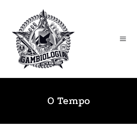
APRESENTAÇÃO
O Tempo
PORTFOLIO
BLOG
BIBLIOTECA
CLIPPING