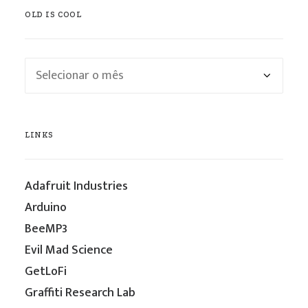
OLD IS COOL
Old
is
cool
LINKS
Adafruit Industries
Arduino
BeeMP3
Evil Mad Science
GetLoFi
Graffiti Research Lab