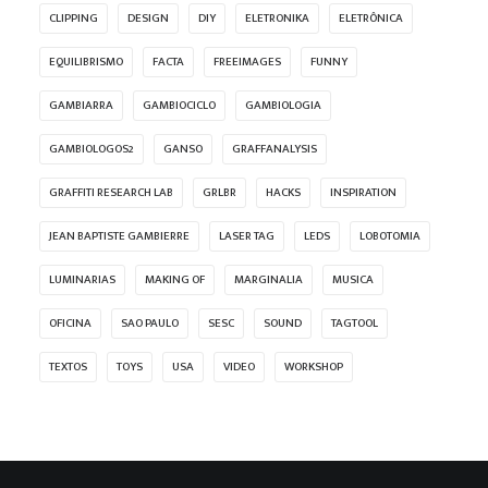
CLIPPING
DESIGN
DIY
ELETRONIKA
ELETRÔNICA
EQUILIBRISMO
FACTA
FREEIMAGES
FUNNY
GAMBIARRA
GAMBIOCICLO
GAMBIOLOGIA
GAMBIOLOGOS2
GANSO
GRAFFANALYSIS
GRAFFITI RESEARCH LAB
GRLBR
HACKS
INSPIRATION
JEAN BAPTISTE GAMBIERRE
LASER TAG
LEDS
LOBOTOMIA
LUMINARIAS
MAKING OF
MARGINALIA
MUSICA
OFICINA
SAO PAULO
SESC
SOUND
TAGTOOL
TEXTOS
TOYS
USA
VIDEO
WORKSHOP