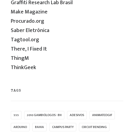
Graffiti Research Lab Brasil
Make Magazine
Procurado.org
Saber Eletrônica
Tagtool.org
There, I Fixed It
ThingM
ThinkGeek
TAGS
555
2010 GAMBIÓLOGOS - BH
ADESIVOS
ANIMATEDGIF
ARDUINO
BAHIA
CAMPUS PARTY
CIRCUIT BENDING