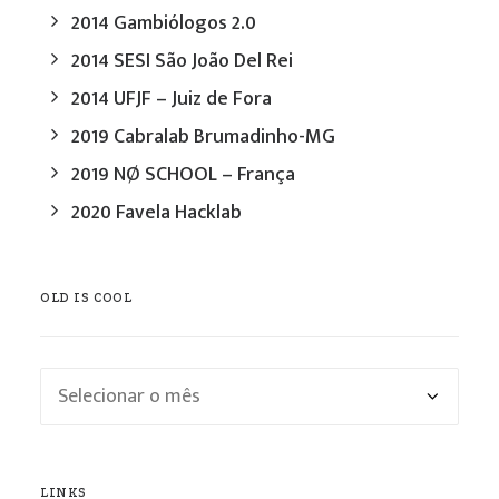
2014 Gambiólogos 2.0
2014 SESI São João Del Rei
2014 UFJF – Juiz de Fora
2019 Cabralab Brumadinho-MG
2019 NØ SCHOOL – França
2020 Favela Hacklab
OLD IS COOL
Old
is
cool
LINKS