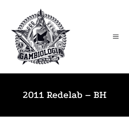
APRESENTAÇÃO
2011 Redelab – BH
PORTFOLIO
BLOG
BIBLIOTECA
CLIPPING