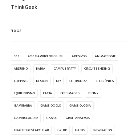
ThinkGeek
TAGS
555
2010 GAMBIÓLOGOS - BH
ADESIVOS
ANIMATEDGIF
ARDUINO
BAHIA
CAMPUS PARTY
CIRCUIT BENDING
CLIPPING
DESIGN
DIY
ELETRONIKA
ELETRÔNICA
EQUILIBRISMO
FACTA
FREEIMAGES
FUNNY
GAMBIARRA
GAMBIOCICLO
GAMBIOLOGIA
GAMBIOLOGOS2
GANSO
GRAFFANALYSIS
GRAFFITI RESEARCH LAB
GRLBR
HACKS
INSPIRATION