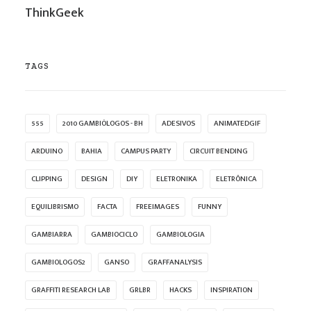
ThinkGeek
TAGS
555
2010 GAMBIÓLOGOS - BH
ADESIVOS
ANIMATEDGIF
ARDUINO
BAHIA
CAMPUS PARTY
CIRCUIT BENDING
CLIPPING
DESIGN
DIY
ELETRONIKA
ELETRÔNICA
EQUILIBRISMO
FACTA
FREEIMAGES
FUNNY
GAMBIARRA
GAMBIOCICLO
GAMBIOLOGIA
GAMBIOLOGOS2
GANSO
GRAFFANALYSIS
GRAFFITI RESEARCH LAB
GRLBR
HACKS
INSPIRATION