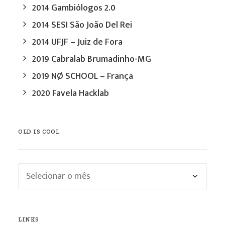
2014 Gambiólogos 2.0
2014 SESI São João Del Rei
2014 UFJF – Juiz de Fora
2019 Cabralab Brumadinho-MG
2019 NØ SCHOOL – França
2020 Favela Hacklab
OLD IS COOL
Old
is
cool
LINKS