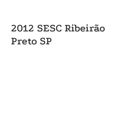
CONTATO
2012 SESC Ribeirão
Preto SP
SESC
Ribeirão
Preto – SP
Veja os resultados da nossa última
oficina -
Quadros Gambiológicos
-
Agradecemos o convite feito pela