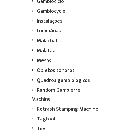
Gambiociclo
Gambiocycle
Instalações
Luminárias
Malachat
Malatag
Mesas
s
Objetos sonoros
Quadros gambiológicos
Random Gambièrre
Machine
Retrash Stamping Machine
Tagtool
Toys