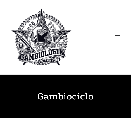
APRESENTAÇÃO
Gambiociclo
PORTFOLIO
BLOG
BIBLIOTECA
CLIPPING