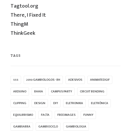
Tagtool.org
There, I Fixed It
ThingM
ThinkGeek
TAGS
555
2010 GAMBIÓLOGOS - BH
ADESIVOS
ANIMATEDGIF
ARDUINO
BAHIA
CAMPUS PARTY
CIRCUIT BENDING
CLIPPING
DESIGN
DIY
ELETRONIKA
ELETRÔNICA
EQUILIBRISMO
FACTA
FREEIMAGES
FUNNY
GAMBIARRA
GAMBIOCICLO
GAMBIOLOGIA