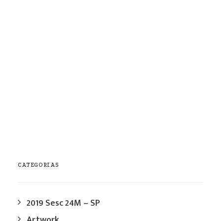
2012 Circuito SESC De Artes
maio / 2012
0 Comments
1 Minute
1
2
3
…
5
CATEGORIAS
2019 Sesc 24M – SP
Artwork