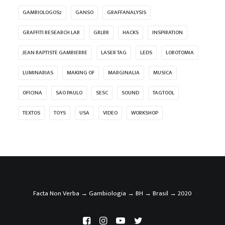
GAMBIOLOGOS2
GANSO
GRAFFANALYSIS
GRAFFITI RESEARCH LAB
GRLBR
HACKS
INSPIRATION
JEAN BAPTISTE GAMBIERRE
LASER TAG
LEDS
LOBOTOMIA
LUMINARIAS
MAKING OF
MARGINALIA
MUSICA
OFICINA
SAO PAULO
SESC
SOUND
TAGTOOL
TEXTOS
TOYS
USA
VIDEO
WORKSHOP
Facta Non Verba → Gambiologia → BH → Brasil → 2020