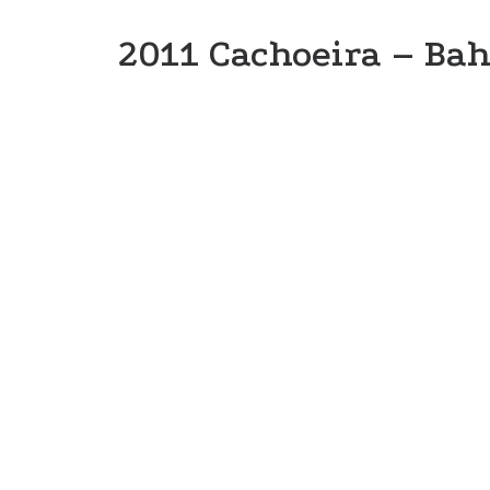
2011 Cachoeira – Bah
Cachoeira – B
Oficina
De 07/10 a 19/10 estivemos em Cachoeira
Montamos uma exposição na galeria Hans
"Tópicos em Gambiologia II - LED's". Ab
teremos que fazer outro post. Aguardem