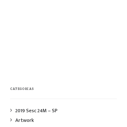
Artwork
,
Luminárias
janeiro / 2012
0 Comments
1 Minute
1
2
3
4
CATEGORIAS
2019 Sesc 24M – SP
Artwork