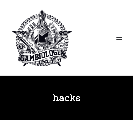
APRESENTAÇÃO
hacks
PORTFOLIO
BLOG
BIBLIOTECA
CLIPPING