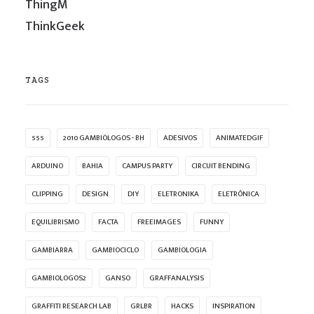
ThingM
ThinkGeek
TAGS
555
2010 GAMBIÓLOGOS - BH
ADESIVOS
ANIMATEDGIF
ARDUINO
BAHIA
CAMPUS PARTY
CIRCUIT BENDING
CLIPPING
DESIGN
DIY
ELETRONIKA
ELETRÔNICA
EQUILIBRISMO
FACTA
FREEIMAGES
FUNNY
GAMBIARRA
GAMBIOCICLO
GAMBIOLOGIA
GAMBIOLOGOS2
GANSO
GRAFFANALYSIS
GRAFFITI RESEARCH LAB
GRLBR
HACKS
INSPIRATION