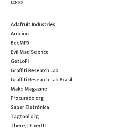
LINKS
Adafruit Industries
Arduino
BeeMP3
Evil Mad Science
GetLoFi
Graffiti Research Lab
Graffiti Research Lab Brasil
Make Magazine
Procurado.org
Saber Eletrônica
Tagtool.org
There, I Fixed It