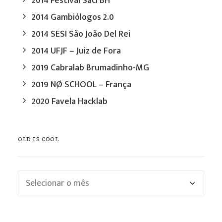
2014 Festival Saci BH
2014 Gambiólogos 2.0
2014 SESI São João Del Rei
2014 UFJF – Juiz de Fora
2019 Cabralab Brumadinho-MG
2019 NØ SCHOOL – França
2020 Favela Hacklab
OLD IS COOL
Old
is
cool