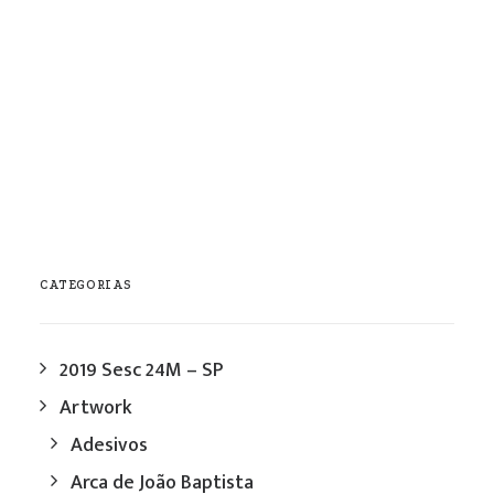
2011 Cachoeira - Bahia
outubro / 2011
0 Comments
1 Minute
CATEGORIAS
2019 Sesc 24M – SP
Artwork
Adesivos
Arca de João Baptista