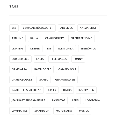
TAGS
555
2010 GAMBIÓLOGOS - BH
ADESIVOS
ANIMATEDGIF
ARDUINO
BAHIA
CAMPUS PARTY
CIRCUIT BENDING
CLIPPING
DESIGN
DIY
ELETRONIKA
ELETRÔNICA
EQUILIBRISMO
FACTA
FREEIMAGES
FUNNY
GAMBIARRA
GAMBIOCICLO
GAMBIOLOGIA
GAMBIOLOGOS2
GANSO
GRAFFANALYSIS
GRAFFITI RESEARCH LAB
GRLBR
HACKS
INSPIRATION
JEAN BAPTISTE GAMBIERRE
LASER TAG
LEDS
LOBOTOMIA
LUMINARIAS
MAKING OF
MARGINALIA
MUSICA