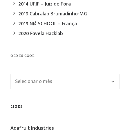
2014 UFJF – Juiz de Fora
2019 Cabralab Brumadinho-MG
2019 NØ SCHOOL – França
2020 Favela Hacklab
OLD IS COOL
Old
is
cool
LINKS
Adafruit Industries