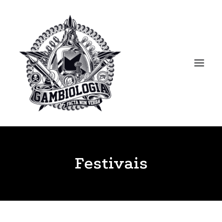
APRESENTAÇÃO
Festivais
PORTFOLIO
BLOG
BIBLIOTECA
CLIPPING