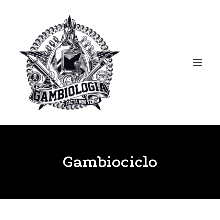
APRESENTAÇÃO
Gambiociclo
PORTFOLIO
BLOG
BIBLIOTECA
CLIPPING