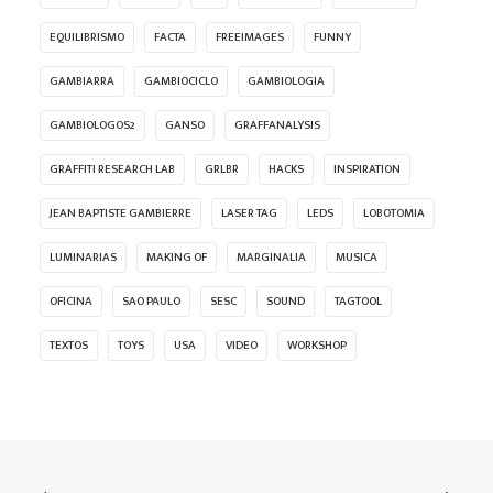
EQUILIBRISMO
FACTA
FREEIMAGES
FUNNY
GAMBIARRA
GAMBIOCICLO
GAMBIOLOGIA
GAMBIOLOGOS2
GANSO
GRAFFANALYSIS
GRAFFITI RESEARCH LAB
GRLBR
HACKS
INSPIRATION
JEAN BAPTISTE GAMBIERRE
LASER TAG
LEDS
LOBOTOMIA
LUMINARIAS
MAKING OF
MARGINALIA
MUSICA
OFICINA
SAO PAULO
SESC
SOUND
TAGTOOL
TEXTOS
TOYS
USA
VIDEO
WORKSHOP