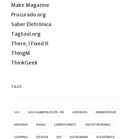
Make Magazine
Procurado.org
Saber Eletrônica
Tagtool.org
There, I Fixed It
ThingM
ThinkGeek
TAGS
555
2010 GAMBIÓLOGOS - BH
ADESIVOS
ANIMATEDGIF
ARDUINO
BAHIA
CAMPUS PARTY
CIRCUIT BENDING
CLIPPING
DESIGN
DIY
ELETRONIKA
ELETRÔNICA