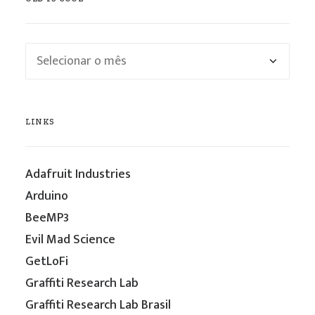
Old
is
cool
LINKS
Adafruit Industries
Arduino
BeeMP3
Evil Mad Science
GetLoFi
Graffiti Research Lab
Graffiti Research Lab Brasil