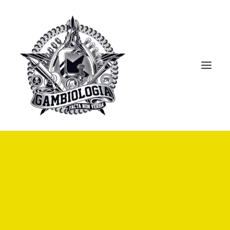
APRESENTAÇÃO
PORTFOLIO
BLOG
BIBLIOTECA
CLIPPING