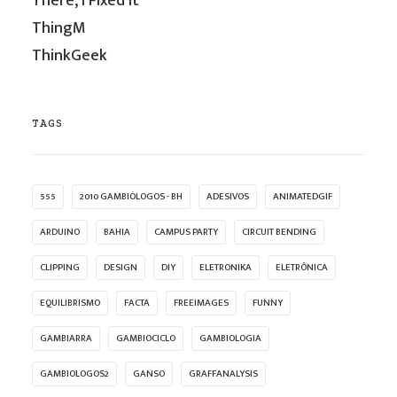
There, I Fixed It
ThingM
ThinkGeek
TAGS
555
2010 GAMBIÓLOGOS - BH
ADESIVOS
ANIMATEDGIF
ARDUINO
BAHIA
CAMPUS PARTY
CIRCUIT BENDING
CLIPPING
DESIGN
DIY
ELETRONIKA
ELETRÔNICA
EQUILIBRISMO
FACTA
FREEIMAGES
FUNNY
GAMBIARRA
GAMBIOCICLO
GAMBIOLOGIA
GAMBIOLOGOS2
GANSO
GRAFFANALYSIS