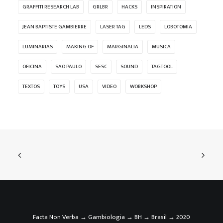
GRAFFITI RESEARCH LAB
GRLBR
HACKS
INSPIRATION
JEAN BAPTISTE GAMBIERRE
LASER TAG
LEDS
LOBOTOMIA
LUMINARIAS
MAKING OF
MARGINALIA
MUSICA
OFICINA
SAO PAULO
SESC
SOUND
TAGTOOL
TEXTOS
TOYS
USA
VIDEO
WORKSHOP
Facta Non Verba → Gambiologia → BH → Brasil → 2020