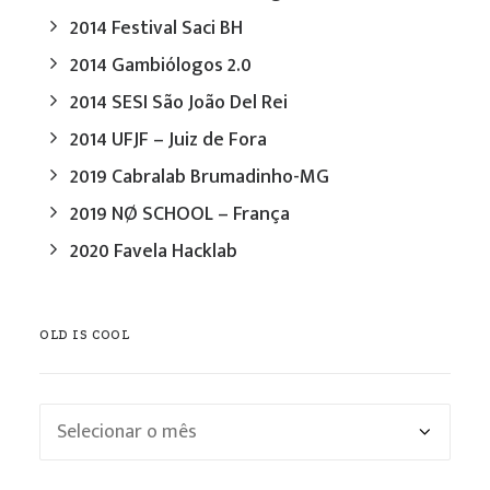
2014 Festival Saci BH
2014 Gambiólogos 2.0
2014 SESI São João Del Rei
2014 UFJF – Juiz de Fora
2019 Cabralab Brumadinho-MG
2019 NØ SCHOOL – França
2020 Favela Hacklab
OLD IS COOL
Old
is
cool