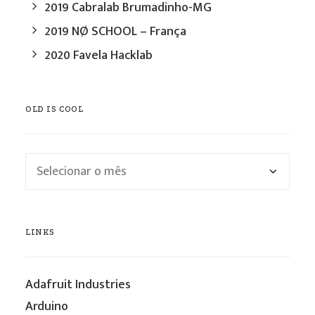
2019 Cabralab Brumadinho-MG
2019 NØ SCHOOL – França
2020 Favela Hacklab
OLD IS COOL
Old
is
cool
LINKS
Adafruit Industries
Arduino