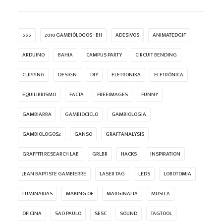
555
2010 GAMBIÓLOGOS - BH
ADESIVOS
ANIMATEDGIF
ARDUINO
BAHIA
CAMPUS PARTY
CIRCUIT BENDING
CLIPPING
DESIGN
DIY
ELETRONIKA
ELETRÔNICA
EQUILIBRISMO
FACTA
FREEIMAGES
FUNNY
GAMBIARRA
GAMBIOCICLO
GAMBIOLOGIA
GAMBIOLOGOS2
GANSO
GRAFFANALYSIS
GRAFFITI RESEARCH LAB
GRLBR
HACKS
INSPIRATION
JEAN BAPTISTE GAMBIERRE
LASER TAG
LEDS
LOBOTOMIA
LUMINARIAS
MAKING OF
MARGINALIA
MUSICA
OFICINA
SAO PAULO
SESC
SOUND
TAGTOOL