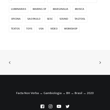
LUMINARIAS
MAKING OF
MARGINALIA
MUSICA
OFICINA
SAO PAULO
SESC
SOUND
TAGTOOL
TEXTOS
TOYS
USA
VIDEO
WORKSHOP
Facta Non Verba → Gambiologia → BH → Brasil → 2020