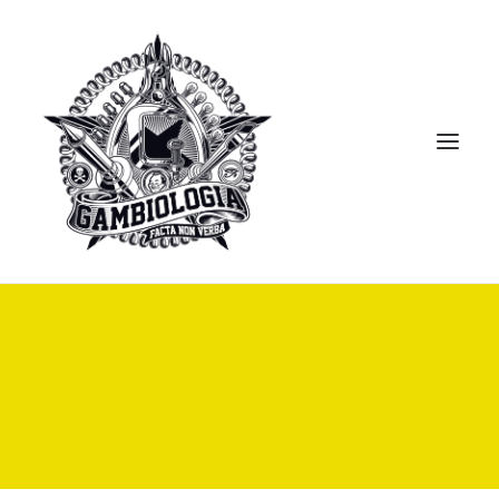
APRESENTAÇÃO
PORTFOLIO
BLOG
BIBLIOTECA
CLIPPING