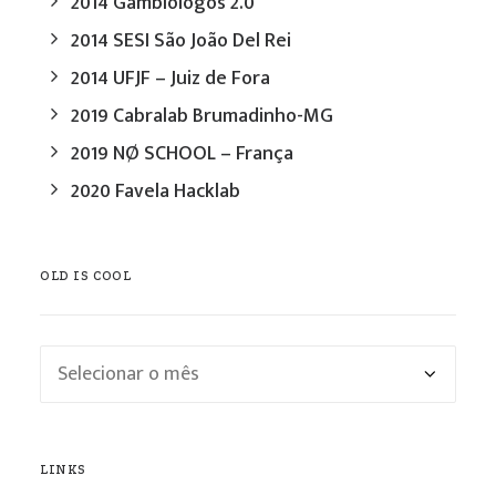
2014 Gambiólogos 2.0
2014 SESI São João Del Rei
2014 UFJF – Juiz de Fora
2019 Cabralab Brumadinho-MG
2019 NØ SCHOOL – França
2020 Favela Hacklab
OLD IS COOL
Old
is
cool
LINKS