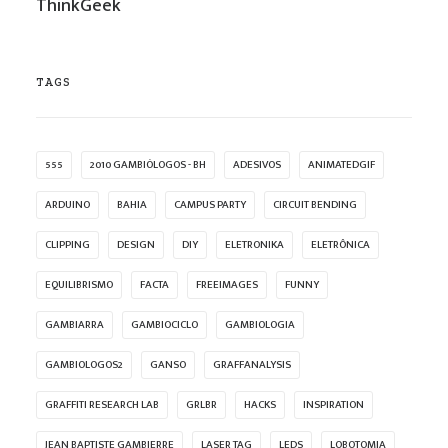
ThinkGeek
TAGS
555
2010 GAMBIÓLOGOS - BH
ADESIVOS
ANIMATEDGIF
ARDUINO
BAHIA
CAMPUS PARTY
CIRCUIT BENDING
CLIPPING
DESIGN
DIY
ELETRONIKA
ELETRÔNICA
EQUILIBRISMO
FACTA
FREEIMAGES
FUNNY
GAMBIARRA
GAMBIOCICLO
GAMBIOLOGIA
GAMBIOLOGOS2
GANSO
GRAFFANALYSIS
GRAFFITI RESEARCH LAB
GRLBR
HACKS
INSPIRATION
JEAN BAPTISTE GAMBIERRE
LASER TAG
LEDS
LOBOTOMIA