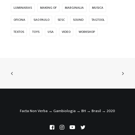
LUMINARIAS
MAKING OF
MARGINALIA
MUSICA
OFICINA
SAO PAULO
SESC
SOUND
TAGTOOL
TEXTOS
TOYS
USA
VIDEO
WORKSHOP
Facta Non Verba → Gambiologia → BH → Brasil → 2020