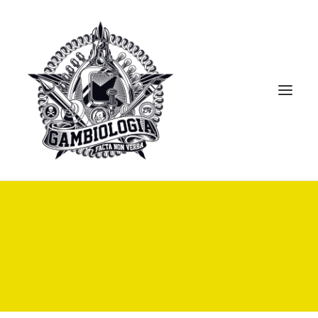
APRESENTAÇÃO
PORTFOLIO
BLOG
BIBLIOTECA
CLIPPING