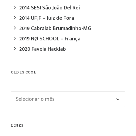
2014 SESI São João Del Rei
2014 UFJF – Juiz de Fora
2019 Cabralab Brumadinho-MG
2019 NØ SCHOOL – França
2020 Favela Hacklab
OLD IS COOL
Old
is
cool
LINKS