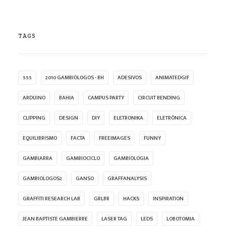
TAGS
555
2010 GAMBIÓLOGOS - BH
ADESIVOS
ANIMATEDGIF
ARDUINO
BAHIA
CAMPUS PARTY
CIRCUIT BENDING
CLIPPING
DESIGN
DIY
ELETRONIKA
ELETRÔNICA
EQUILIBRISMO
FACTA
FREEIMAGES
FUNNY
GAMBIARRA
GAMBIOCICLO
GAMBIOLOGIA
GAMBIOLOGOS2
GANSO
GRAFFANALYSIS
GRAFFITI RESEARCH LAB
GRLBR
HACKS
INSPIRATION
JEAN BAPTISTE GAMBIERRE
LASER TAG
LEDS
LOBOTOMIA