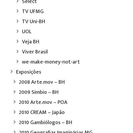
Select
TV UFMG
TV Uni-BH
UOL
Veja BH
Viver Brasil
we-make-money-not-art
Exposições
2008 Arte.mov – BH
2009 Simbio – BH
2010 Arte.mov – POA
2010 CREAM – Japão
2010 Gambiólogos – BH
2010 Geografias Imaginárias MG