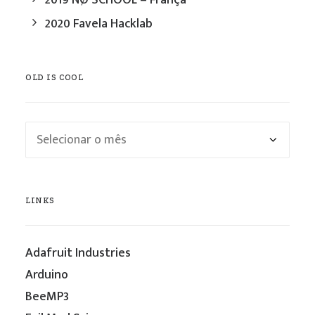
2019 NØ SCHOOL – França
2020 Favela Hacklab
OLD IS COOL
Old
is
cool
LINKS
Adafruit Industries
Arduino
BeeMP3