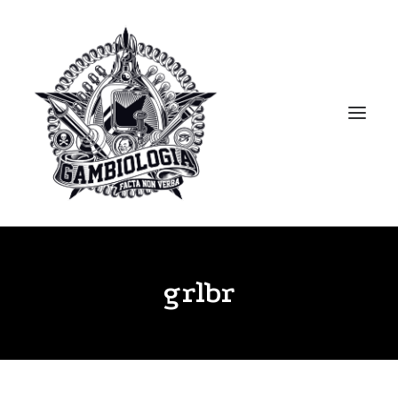
APRESENTAÇÃO
grlbr
PORTFOLIO
BLOG
BIBLIOTECA
CLIPPING