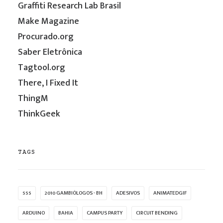
Graffiti Research Lab Brasil
Make Magazine
Procurado.org
Saber Eletrônica
Tagtool.org
There, I Fixed It
ThingM
ThinkGeek
TAGS
555
2010 GAMBIÓLOGOS - BH
ADESIVOS
ANIMATEDGIF
ARDUINO
BAHIA
CAMPUS PARTY
CIRCUIT BENDING