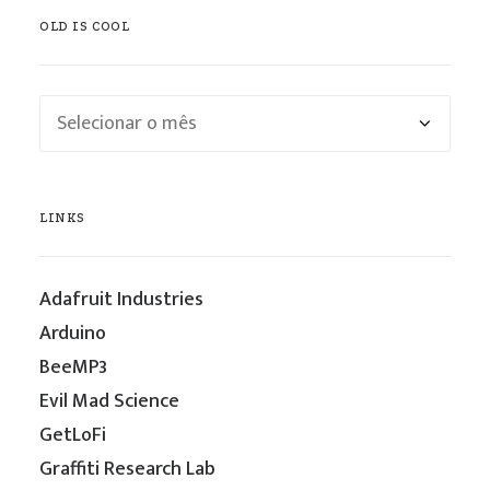
OLD IS COOL
Old
is
cool
LINKS
Adafruit Industries
Arduino
BeeMP3
Evil Mad Science
GetLoFi
Graffiti Research Lab