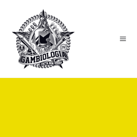
APRESENTAÇÃO
PORTFOLIO
BLOG
BIBLIOTECA
CLIPPING