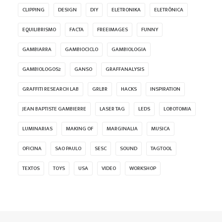
CLIPPING
DESIGN
DIY
ELETRONIKA
ELETRÔNICA
EQUILIBRISMO
FACTA
FREEIMAGES
FUNNY
GAMBIARRA
GAMBIOCICLO
GAMBIOLOGIA
GAMBIOLOGOS2
GANSO
GRAFFANALYSIS
GRAFFITI RESEARCH LAB
GRLBR
HACKS
INSPIRATION
JEAN BAPTISTE GAMBIERRE
LASER TAG
LEDS
LOBOTOMIA
LUMINARIAS
MAKING OF
MARGINALIA
MUSICA
OFICINA
SAO PAULO
SESC
SOUND
TAGTOOL
TEXTOS
TOYS
USA
VIDEO
WORKSHOP